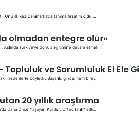
i. Onu ilk kez Danimarka’da tanıma fırsatım oldu.…
da olmadan entegre olur«
ldi. Aslında Türkiye’ye dönüp eğitimine devam etmek…
Topluluk ve Sorumluluk El Ele Gi
klı nedenlerle böyledir. Başarıldığında, hem birey…
tutan 20 yıllık araştırma
u’da Daha Önce Yaşayan Kürtler: Ortak Tarih” adlı…