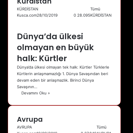
Kürdistan
KÜRDİSTAN
Tümü
Kusca.com
28/10/2019
0
28.095
KÜRDİSTAN
Önceki
sayfa
Sonraki
Dünya’da ülkesi
sayfa
olmayan en büyük
halk: Kürtler
Dünya’da ülkesi olmayan tek halk: Kürtler Türklerle
Kürtlerin anlaşmamazlığı 1. Dünya Savaşından beri
devam eden bir anlaşmazlık. Birinci Dünya
Savaşının…
Devamını Oku »
Avrupa
AVRUPA
Tümü