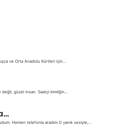
uşca ve Orta Anadolu Kürtleri için…
 değil, güzel insan. Saatçi kimliğin…
a…
 duydum. Hemen telefonla aradım.O yanık sesiyle,…