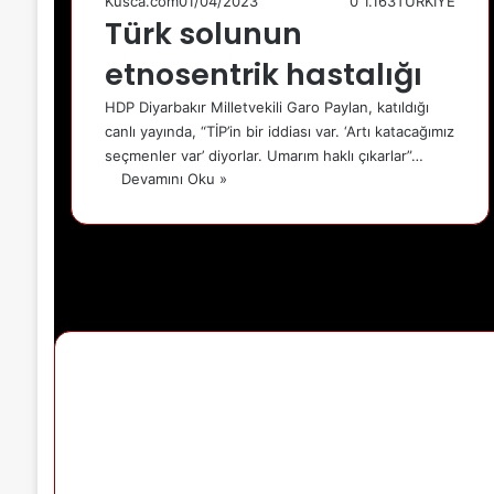
Kusca.com
01/04/2023
0
1.163
TÜRKİYE
Türk solunun
etnosentrik hastalığı
HDP Diyarbakır Milletvekili Garo Paylan, katıldığı
canlı yayında, “TİP’in bir iddiası var. ‘Artı katacağımız
seçmenler var’ diyorlar. Umarım haklı çıkarlar”…
Devamını Oku »