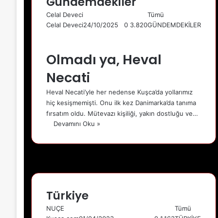
Gündemdekiler
Celal Deveci
Tümü
Celal Deveci
24/10/2025
0
3.820
GÜNDEMDEKİLER
Önceki
sayfa
Sonraki
Olmadı ya, Heval
sayfa
Necati
Heval Necati’yle her nedense Kuşca’da yollarımız
hiç kesişmemişti. Onu ilk kez Danimarka’da tanıma
fırsatım oldu. Mütevazı kişiliği, yakın dostluğu ve…
Devamını Oku »
Türkiye
NUÇE
Tümü