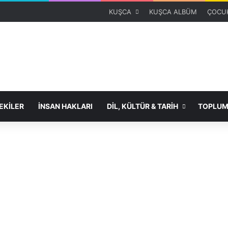
KUŞCA
KUŞCA ALBÜM
ÇOCUK
KİLER
İNSAN HAKLARI
DİL, KÜLTÜR & TARİH
TOPLUM