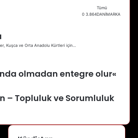
Tümü
0
3.864
DANİMARKA
Önceki
sayfa
Sonraki
ı
sayfa
r, Kuşca ve Orta Anadolu Kürtleri için…
ında olmadan entegre olur«
n – Topluluk ve Sorumluluk