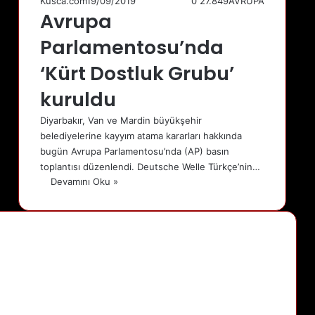
Kusca.com
19/09/2019
0
27.849
AVRUPA
Avrupa
Parlamentosu’nda
‘Kürt Dostluk Grubu’
kuruldu
Diyarbakır, Van ve Mardin büyükşehir
belediyelerine kayyım atama kararları hakkında
bugün Avrupa Parlamentosu’nda (AP) basın
toplantısı düzenlendi. Deutsche Welle Türkçe’nin…
Devamını Oku »