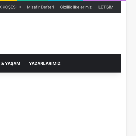
 KÖŞESİ
Misafir Defteri
Gizlilik ilkelerimiz
İLETİŞİM
 & YAŞAM
YAZARLARIMIZ