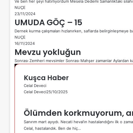
Ve ben her şeyi hatırlıyordum Mesela Dedemi Samanlıktaki silahı 
NUÇE
23/11/2024
UMUDA GÖÇ – 15
Dernek kurma çalışmaları hızlanırken, saflarda belirginleşmeye baş
NUÇE
16/11/2024
Mevzu yokluğun
Sonrası Zemheri mevsimler Sonrası Mahşer zamanlar Aylardan k
Kuşca Haber
Celal Deveci
Celal Deveci
25/10/2025
Ölümden korkmuyorum, 
Sanırım mart ayıydı. Necati heval’ın hastalandığını ilk o z
Celal, hastalandık. Ben de hiç…