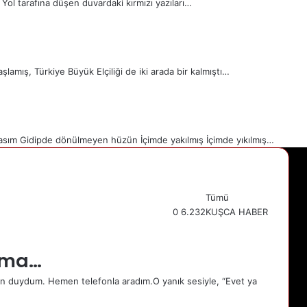
Yol tarafına düşen duvardaki kırmızı yazıları…
lamış, Türkiye Büyük Elçiliği de iki arada bir kalmıştı…
asım Gidipde dönülmeyen hüzün İçimde yakılmış İçimde yıkılmış…
Tümü
0
6.232
KUŞCA HABER
Önceki
sayfa
Sonraki
ama…
sayfa
aman duydum. Hemen telefonla aradım.O yanık sesiyle, “Evet ya